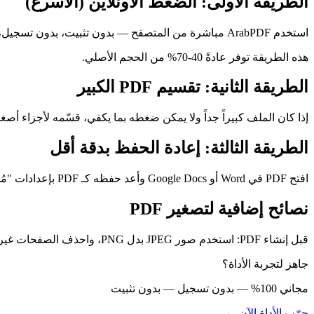
الطريقة الأولى: الضغط الأونلاين (الأسرع)
استخدم ArabPDF مباشرة من المتصفح — بدون تثبيت، بدون تسجيل، مجاني. ارفع الملف، انتظر ثوانٍ، حمّل النسخة المضغوطة.
هذه الطريقة توفر عادةً 40-70% من الحجم الأصلي.
الطريقة الثانية: تقسيم PDF الكبير
إذا كان الملف كبيراً جداً ولا يمكن ضغطه بما يكفي، قسّمه لأجزاء أصغر. استخدم أداة تقسي
الطريقة الثالثة: إعادة الحفظ بدقة أقل
افتح PDF في Word أو Google Docs وأعد حفظه كـ PDF بإعدادات "مُحسَّن للويب" أو "حجم أصغر". يناسب المستندات النصية.
نصائح إضافية لتصغير PDF
قبل إنشاء PDF: استخدم صور JPEG بدل PNG، واحذف الصفحات غير الضرورية، واختر دقة 150 DPI للصور بدل 300. هذا يقلل الحجم قبل الحفظ.
جاهز لتجربة الأداة؟
مجاني 100% — بدون تسجيل — بدون تثبيت
جرّب الأداة الآن ←