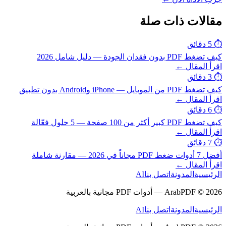
مقالات ذات صلة
⏱
5 دقائق
كيف تضغط PDF بدون فقدان الجودة — دليل شامل 2026
اقرأ المقال ←
⏱
3 دقائق
كيف تضغط PDF من الموبايل — iPhone وAndroid بدون تطبيق
اقرأ المقال ←
⏱
6 دقائق
كيف تضغط PDF كبير أكثر من 100 صفحة — 5 حلول فعّالة
اقرأ المقال ←
⏱
7 دقائق
أفضل 7 أدوات ضغط PDF مجاناً في 2026 — مقارنة شاملة
اقرأ المقال ←
الرئيسية
المدونة
اتصل بنا
AI
ArabPDF © 2026 — أدوات PDF مجانية بالعربية
الرئيسية
المدونة
اتصل بنا
AI