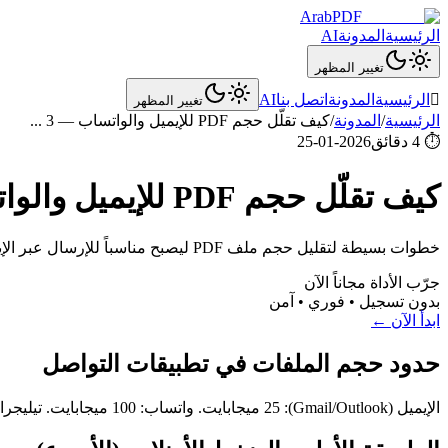
ArabPDF
الرئيسية
المدونة
AI
تغيير المظهر

الرئيسية
المدونة
اتصل بنا
AI
تغيير المظهر
الرئيسية
/
المدونة
/
كيف تقلّل حجم PDF للإيميل والواتساب — 3
...
⏱
4 دقائق
2026-01-25
كيف تقلّل حجم PDF للإيميل والواتساب — 3 طرق سريعة
خطوات بسيطة لتقليل حجم ملف PDF ليصبح مناسباً للإرسال عبر الإيميل والواتساب والتيليجرام. حلول فورية بدون برامج.
جرّب الأداة مجاناً الآن
بدون تسجيل • فوري • آمن
ابدأ الآن ←
حدود حجم الملفات في تطبيقات التواصل
الإيميل (Gmail/Outlook): 25 ميجابايت. واتساب: 100 ميجابايت. تيليجرام: 2 جيجابايت. لكن الأنسب للإرسال السريع هو أقل من 5 ميجابايت.