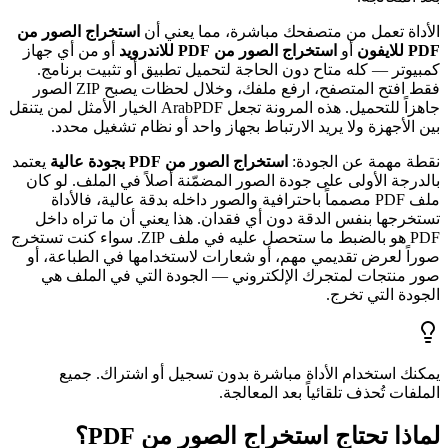
الأداة تعمل من متصفحك مباشرة، مما يعني أن
استخراج الصور من
PDF للايفون
أو
استخراج الصور من PDF للاندرويد
أو من أي جهاز
كمبيوتر — كله متاح دون الحاجة لتحميل تطبيق أو تثبيت برنامج.
فقط افتح المتصفح، ارفع ملفك، وخلال لحظات يصبح ZIP الصور
جاهزاً للتحميل. هذه المرونة تجعل ArabPDF الخيار الأمثل لمن يتنقل
بين الأجهزة ولا يريد الارتباط بجهاز واحد أو نظام تشغيل محدد.
نقطة مهمة عن الجودة:
استخراج الصور من PDF بجودة عالية
يعتمد
بالدرجة الأولى على جودة الصور المضمّنة أصلاً في الملف. لو كان
ملف PDF مصمماً باحترافية والصور داخله بدقة عالية، فالأداة
تستخرجها بنفس الدقة دون أي فقدان. هذا يعني أن ما تراه داخل
PDF هو بالضبط ما ستحصل عليه في ملف ZIP. سواء كنت تستخرج
صوراً لعرض تقديمي مهم، أو شعارات لاستخدامها في الطباعة، أو
صور منتجات لمتجرك الإلكتروني — الجودة التي في الملف هي
الجودة التي تخرج.
يمكنك استخدام الأداة مباشرة بدون تسجيل أو اشتراك. جميع
الملفات تُحذف تلقائياً بعد المعالجة.
لماذا تحتاج استخراج الصور من PDF؟