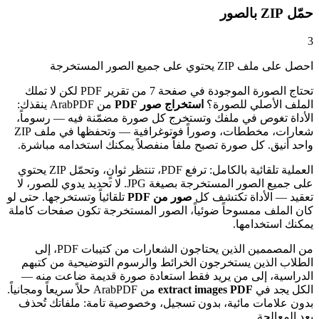
حمّل ZIP بالصور
3
احصل على ملف ZIP يحتوي على جميع الصور المستخرجة
تحتاج الصورة الموجودة في صفحة 7 من تقرير PDF لكن لا تملك
الملف الأصلي للصورة؟
استخراج صور PDF
من ArabPDF ينقذك:
الأداة تغوص في ملفك وتستخرج كل صورة مضمّنة فيه — رسوماً،
شعارات، مخططات، وصوراً فوتوغرافية — وتحفظها في ملف ZIP
واحد أنيق. كل صورة تصبح ملفاً منفصلاً يمكنك استخدامه مباشرة.
العملية تلقائية بالكامل: ترفع PDF، تنتظر ثوانٍ، وتحمّل ZIP يحتوي
على جميع الصور المستخرجة بصيغة JPG. لا تحديد يدوي للصور، لا
تعقيد — الأداة تكتشف كل
صور من PDF
تلقائياً وتستخرجها. حتى لو
كان الملف ممسوحاً ضوئياً، الصور المستخرجة تكون صفحات كاملة
يمكنك استخدامها.
من المصممين الذين يحتاجون الشعارات من كتيبات PDF، إلى
الطلاب الذين يستخرجون الخرائط والرسوم التوضيحية من كتبهم
الدراسية، إلى من يريد فقط استعادة صورة قديمة ضاعت منه —
الكل يجد في
extract images PDF
من ArabPDF حلاً سريعاً ومجانياً.
بدون علامات مائية، بدون تسجيل، وخصوصية تامة: ملفاتك تُحذف
بعد المعالجة.