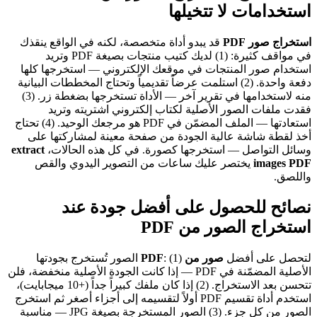
استخدامات لا تتخيلها
استخراج صور PDF
قد يبدو أداة متخصصة، لكنه في الواقع ينقذك
في مواقف كثيرة: (1) لديك كتيب منتجات بصيغة PDF وتريد
استخدام صور المنتجات في موقعك الإلكتروني — استخرجها كلها
دفعة واحدة. (2) استلمت عرضاً تقديمياً وتحتاج المخططات البيانية
منه لاستخدامها في تقرير آخر — الأداة تستخرجها بضغطة زر. (3)
فقدت ملفات الصور الأصلية لكتاب إلكتروني اشتريته وتريد
استعادتها — الملف المضمّن في PDF هو مرجعك الوحيد. (4) تحتاج
أخذ لقطة شاشة عالية الجودة من صفحة معينة لمشاركتها على
وسائل التواصل — استخرجها كصورة. في كل هذه الحالات،
extract
images PDF
يختصر عليك ساعات من التصوير اليدوي والقص
واللصق.
نصائح للحصول على أفضل جودة عند
استخراج الصور من PDF
لتحصل على أفضل
صور من PDF
: (1) الصور تُستخرج بجودتها
الأصلية المضمّنة في PDF — إذا كانت الجودة الأصلية منخفضة، فلن
تتحسن بعد الاستخراج. (2) إذا كان ملفك كبيراً جداً (+10 ميجابايت)،
استخدم أداة تقسيم PDF أولاً لتقسيمه إلى أجزاء أصغر ثم استخرج
الصور من كل جزء. (3) الصور المستخرجة بصيغة JPG — مناسبة