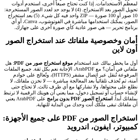
لمعظم الاستخدامات. إذا كنت تحتاج صيغاً أخرى، استخدم أدوات
تحويل الصور بعد الاستخراج. (4) لا يوجد حد لعدد الصور المستخرجة:
10 صور أو 100 صورة — ZIP واحد فيه كل شيء. (5) بعد استخراج
الصور، يمكنك استخدامها مباشرة في الفوتوشوب، Canva، أو أي
برنامج تحرير — هي صور عادية كأي صورة أخرى على جهازك.
أمان وخصوصية ملفاتك عند استخراج الصور
أون لاين
أول ما يخطر ببالك عند استخدام
موقع استخراج صور من PDF
: هل
ملفاتي في أمان؟ مع ArabPDF، الإجابة نعم بكل ثقة. جميع الملفات
المرفوعة تُنقل عبر اتصال مشفر (HTTPS)، وتُعالج على خوادم
آمنة، ثم تُحذف تلقائياً بعد المعالجة مباشرة — لا نخزن ملفاتك، لا
نطلع على محتواها، ولا نشاركها مع أي طرف ثالث. لا تحتاج حتى
لإنشاء حساب أو تسجيل دخول، مما يعني أن هويتك الرقمية لا ترتبط
بملفاتك أبداً.
استخراج الصور PDF بدون برامج
على ArabPDF يعني
أن ملفاتك تبقى ملكك أنت وحدك من البداية للنهاية.
استخراج الصور من PDF على جميع الأجهزة:
كمبيوتر، ايفون، اندرويد