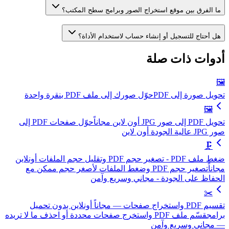
ما الفرق بين موقع استخراج الصور وبرامج سطح المكتب؟
هل أحتاج للتسجيل أو إنشاء حساب لاستخدام الأداة؟
أدوات ذات صلة
🖼️
تحويل صورة إلى PDF
حوّل صورك إلى ملف PDF بنقرة واحدة
🖼️
تحويل PDF إلى صور JPG أون لاين مجاناً
حوّل صفحات PDF إلى
صور JPG عالية الجودة أون لاين
🗜️
ضغط ملف PDF - تصغير حجم PDF وتقليل حجم الملفات أونلاين
مجاناً
تصغير حجم PDF وضغط الملفات لأصغر حجم ممكن مع
الحفاظ على الجودة - مجاني وسريع وآمن
✂️
تقسيم PDF واستخراج صفحات — مجاناً أونلاين بدون تحميل
برامج
قسّم ملف PDF واستخرج صفحات محددة أو احذف ما لا تريده
— مجاني وسريع وآمن