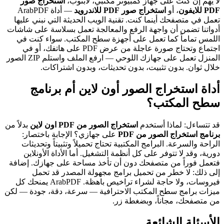
لا يهم إن كنت على جهاز كمبيوتر مكتبي، لابتوب،
استخراج صور
PDF للايفون
، أو
استخراج صور PDF للاندرويد
— أداة ArabPDF
تعمل في متصفحك أينما كنت. تقنية الويب الحديثة التي نبني عليها
أدواتنا تضمن أن واجهة الرفع والمعالجة تعمل بسلاسة على شاشات
اللمس تماماً كما تعمل على أجهزة سطح المكتب. سواء كنت في
اجتماع وتحتاج صورة عاجلة من عرض PDF على هاتفك، أو في
المنزل تعمل على جهازك اللوحي — ارفع الملف واستلم ZIP الصور
خلال ثوان. بدون تثبيت، بدون تحديثات، وبدون اشتراكات.
أداة استخراج الصور أون لاين أم برنامج
سطح المكتب؟
قد تتساءل: لماذا أستخدم
استخراج الصور من PDF اون لاين
بدلاً من
برنامج استخراج الصور من PDF
على جهازي؟ الإجابة باختصار:
الراحة والسرعة. البرامج المكتبية تحتاج تحميلاً وتثبيتاً وتحديثات
دورية، وقد لا تتوفر على كل أنظمة التشغيل. أما الأداة الأونلاين
فتعمل فوراً من متصفحك دون أن تأخذ مساحة على جهازك. إضافة
إلى ذلك: لا خطر من تحميل برامج مجهولة المصدر قد تحمل
فيروسات، ولا حاجة لشراء تراخيص باهظة. ArabPDF يمنحك كل
ميزات برامج سطح المكتب الاحترافية — سرعة، دقة، جودة — لكن
من متصفحك، مجاناً، وبضغطة زر.
الأسئلة الشائعة