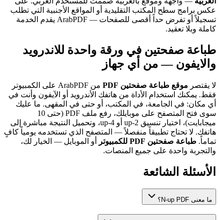
العربية
— واجهة وموقع بالعربية صُممت للمستخدم العربي. على
عكس برامج سطح المكتب التقليدية أو المواقع الأجنبية التي تطلب
تسجيلاً أو تفرض حداً أقصى للصفحات — ArabPDF يقدم الخدمة
كاملة وبلا تعقيد.
طباعة صفحتين في ورقة واحدة للاندرويد
والايفون — من أي جهاز
لا يقتصر
موقع طباعة صفحتين PDF
من ArabPDF على الكمبيوتر
فقط. يمكنك استخدام الأداة من هاتفك الأندرويد أو الآيفون وأنت في
أي مكان: في الجامعة، في المكتب، أو حتى في المقهى. ما عليك
سوى فتح المتصفح على موبايلك، رفع ملف PDF (حتى 10
ميجابايت)، اختيار تنسيق 2-up أو 4-up، وتحميل النتيجة مباشرة إلى
هاتفك. لا تحتاج تطبيقاً منفصلاً — المتصفح الذي تستخدمه يومياً كافٍ
تماماً.
طباعة صفحتين PDF للكمبيوتر
أو الموبايل — الخيار لك،
والتجربة واحدة على جميع المنصات.
الأسئلة الشائعة
ما معنى N-up PDF؟