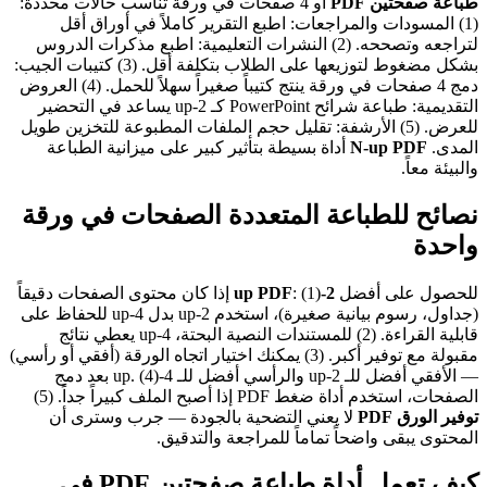
طباعة صفحتين PDF
أو 4 صفحات في ورقة تناسب حالات محددة:
(1) المسودات والمراجعات: اطبع التقرير كاملاً في أوراق أقل
لتراجعه وتصححه. (2) النشرات التعليمية: اطبع مذكرات الدروس
بشكل مضغوط لتوزيعها على الطلاب بتكلفة أقل. (3) كتيبات الجيب:
دمج 4 صفحات في ورقة ينتج كتيباً صغيراً سهلاً للحمل. (4) العروض
التقديمية: طباعة شرائح PowerPoint كـ 2-up يساعد في التحضير
للعرض. (5) الأرشفة: تقليل حجم الملفات المطبوعة للتخزين طويل
المدى.
N-up PDF
أداة بسيطة بتأثير كبير على ميزانية الطباعة
والبيئة معاً.
نصائح للطباعة المتعددة الصفحات في ورقة
واحدة
للحصول على أفضل
2-up PDF
: (1) إذا كان محتوى الصفحات دقيقاً
(جداول، رسوم بيانية صغيرة)، استخدم 2-up بدل 4-up للحفاظ على
قابلية القراءة. (2) للمستندات النصية البحتة، 4-up يعطي نتائج
مقبولة مع توفير أكبر. (3) يمكنك اختيار اتجاه الورقة (أفقي أو رأسي)
— الأفقي أفضل للـ 2-up والرأسي أفضل للـ 4-up. (4) بعد دمج
الصفحات، استخدم أداة ضغط PDF إذا أصبح الملف كبيراً جداً. (5)
توفير الورق PDF
لا يعني التضحية بالجودة — جرب وسترى أن
المحتوى يبقى واضحاً تماماً للمراجعة والتدقيق.
كيف تعمل أداة طباعة صفحتين PDF في