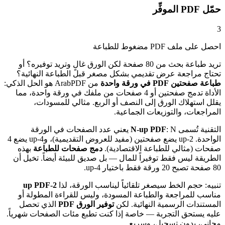
حمّل PDF الموفِّر
3
احصل على ملف PDF مضغوط للطباعة
تريد طباعة بحث من 80 صفحة لكن الورق غالٍ وتريد توفيره؟ أو
تحتاج مراجعة عرض تقديمي بشكل مصغر قبل الطباعة النهائية؟
طباعة صفحتين PDF في ورقة واحدة
من ArabPDF هو الحل الذكي:
الأداة تدمج صفحتين أو 4 صفحات من ملفك في ورقة واحدة، مما
يقلل استهلاك الورق إلى النصف أو الربع. مثالي للمسودات،
المراجعات، والتوزيعات الجماعية.
التقنية تُسمى
N-up PDF
: N يعني عدد الصفحات في الورقة
الواحدة. 2-up يضع صفحتين (مفيد للعروض التقديمية)، و4-up يضع 4
صفحات (مثالي للطباعة الاقتصادية).
دمج صفحات للطباعة
بهذه
الطريقة ليس فقط توفيراً للمال — بل صديق للبيئة أيضاً. تخيل أن
80 صفحة تصبح 20 ورقة فقط باختيار 4-up.
تنبيه: حجم الخط سيصغر تلقائياً ليناسب الورقة، لذا
2-up PDF
مناسب للمراجعة والطباعة المسودة، وليس للقراءة المطولة أو
المستندات الرسمية النهائية. لكن
توفير الورق PDF
الذي تحصل
عليه يستحق التجربة — خاصة إذا كنت تطبع مئات الصفحات شهرياً.
مجاني، بدون تسجيل، وسريع.