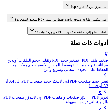
ما الفرق بين 2-up و 4-up؟
هل يمكنني طباعة صفحة واحدة فقط من ملف PDF متعدد الصفحات؟
لماذا أحتاج إلى طباعة صفحتين PDF في ورقة واحدة؟
أدوات ذات صلة
🗜️
ضغط ملف PDF - تصغير حجم PDF وتقليل حجم الملفات أونلاين
مجاناً
تصغير حجم PDF وضغط الملفات لأصغر حجم ممكن مع
الحفاظ على الجودة - مجاني وسريع وآمن
📏
تغيير حجم صفحات PDF اون لاين
غيّر حجم صفحات PDF إلى A4 أو
A3 أو Letter
🔄
تدوير PDF — دوّر صفحات و ملفات PDF اون لاين
دوّر صفحات PDF
بالزاوية التي تريدها بسهولة
🔗