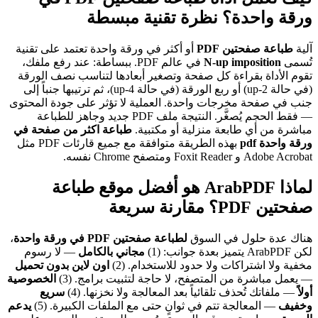
ورقة واحدة؟ نظرة تقنية مبسطة
آلية
طباعة صفحتين PDF
أو أكثر في ورقة واحدة تعتمد على تقنية
تُسمى
N-up imposition
في عالم PDF. ببساطة: عند رفع ملفك،
تقوم الأداة بقراءة كل صفحة وتصغير أبعادها لتناسب نصف الورقة
(في حالة 2-up) أو ربع الورقة (في حالة 4-up)، ثم ترتيبها جنباً إلى
جنب في صفحة مخرجات واحدة. العملية لا تؤثر على جودة المحتوى
— فقط الحجم يُصغَّر. النتيجة ملف PDF جديد وجاهز للطباعة
مباشرة من أي طابعة منزلية أو مكتبية.
طباعة اكثر من صفحة في
ورقة واحدة pdf
بهذه الطريقة متوافقة مع جميع قارئات PDF مثل
Adobe Acrobat و Foxit Reader ومتصفح Chrome نفسه.
لماذا ArabPDF هو أفضل موقع طباعة
صفحتين PDF؟ مقارنة سريعة
هناك عدة حلول في السوق
لطباعة صفحتين PDF في ورقة واحدة
،
لكن ArabPDF يتميز بعدة جوانب: (1)
مجاني بالكامل
— لا رسوم
مخفية ولا اشتراكات ولا حدود للاستخدام. (2)
اون لاين بدون تحميل
— يعمل مباشرة من المتصفح، لا حاجة لتثبيت برامج. (3)
الخصوصية
أولاً
— ملفاتك تُحذف تلقائياً بعد المعالجة ولا نخزنها. (4)
سريع
وخفيف
— المعالجة تتم في ثوانٍ حتى مع الملفات الكبيرة. (5)
يدعم