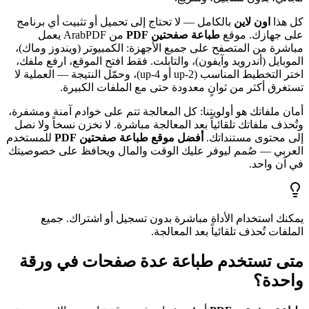
كل هذا
اون لاين
بالكامل — لا تحتاج إلى تحميل أو تثبيت أي برنامج
على جهازك. موقع
طباعة صفحتين PDF
من ArabPDF يعمل
مباشرة من المتصفح على جميع الأجهزة: الكمبيوتر (ويندوز وماك)،
الموبايل (أندرويد وآيفون)، والتابلت. فقط افتح الموقع، ارفع ملفك،
اختر التخطيط المناسب (2-up أو 4-up)، وحمّل النتيجة — العملية لا
تستغرق أكثر من ثوانٍ معدودة حتى مع الملفات الكبيرة.
أمان ملفاتك هو أولويتنا: كل المعالجة تتم على خوادم آمنة ومشفرة،
وتُحذف ملفاتك تلقائياً بعد المعالجة مباشرة. لا نخزن نسخاً ولا نصل
إلى محتوى مستنداتك.
أفضل موقع طباعة صفحتين PDF
للمستخدم
العربي — صُمم ليوفر عليك الوقت والمال ويحافظ على خصوصيتك
في آن واحد.
يمكنك استخدام الأداة مباشرة بدون تسجيل أو اشتراك. جميع
الملفات تُحذف تلقائياً بعد المعالجة.
متى تستخدم طباعة عدة صفحات في ورقة
واحدة؟