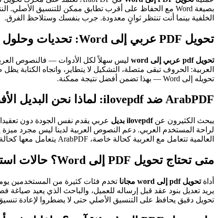
الخلفية بينما أنت تنتظر ثوانٍ معدودة. جرب بنفسك وستلاحظ الفرق.
تحويل PDF عربي إلى Word: تحديات وحلول
تحويل pdf عربي إلى word
تحويله إلى Word — بهذا تضمن أفضل نتيجة ممكنة.
ArabPDF ضد ilovepdf: لماذا نحن البديل الأفضل لتحويل PDF إلى Word؟
يبحث الكثيرون عن
ilovepdf بديل
لراحة المستخدم العربي. دعم النصوص العربية لدينا ليس مجرد ميزة إ
العالمية تتعامل مع العربية كحالة خاصة، ArabPDF يتعامل معها كحالة افتراضية. جرب
متى تحتاج تحويل PDF إلى Word؟ حالات استخدام عملية
أداة
تحويل pdf إلى word مجانا
يريد تعديل بنود عقد قبل إرساله للعميل، والباحث الذي يعيد صياغة ف
تحويل دقيق يحافظ على التنسيق الأصلي حتى لا يضطروا لإعادة تنسيق المستند من الصفر. ArabPDF يمنحهم هذا بال