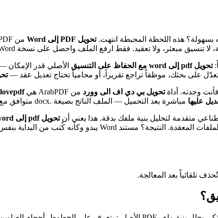
تحويل PDF إلى Word
تنسيق مبعثر، ولا تعقيد. فقط ارفع الملف واحصل على نسخة Word جاهزة.
تحويل pdf إلى word مع الحفاظ على التنسيق
الأصلي قدر الإمكان — 
ً تعدّل على بحثك، موظفاً تراجع تقريراً، أو محامياً تحتاج تعديل عقد —
تحويل pdf
تحويل بي دي اف الى وورد
من ArabPDF هي
ilovepdf بديل
مباشرة بعد التحميل — الملف الناتج بصيغة .docx متوافق مع Microsoft Word وGoogle Docs وكل برامج تحرير النصوص.
تحويل pdf إلى word
 من البداية بنفس التنسيق، وليس مجرد نسخ ولصق عشوائي.
ف تلقائياً بعد المعالجة.
في ArabPDF تعتمد على محرك تحويل ذكي يحلل بنية ملف PDF الأصلي: يتعرف