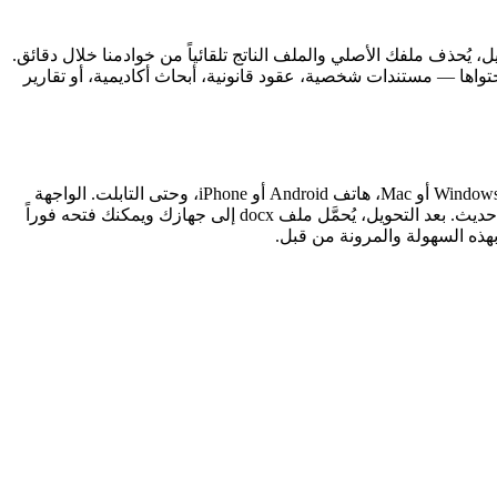
ل، يُحذف ملفك الأصلي والملف الناتج تلقائياً من خوادمنا خلال دقائق.
اها — مستندات شخصية، عقود قانونية، أبحاث أكاديمية، أو تقارير
من ArabPDF تعمل مباشرة من متصفحك على أي جهاز: كمبيوتر بنظام Windows أو Mac، هاتف Android أو iPhone، وحتى التابلت. الواجهة
متجاوبة مع جميع أحجام الشاشات، ومنطقة السحب والإفلات تعمل باللمس على الأجهزة المحمولة. كل ما تحتاجه هو اتصال إنترنت ومتصفح حديث. بعد التحويل، يُحمَّل ملف docx إلى جهازك ويمكنك فتحه فوراً
هذه السهولة والمرونة من قبل.