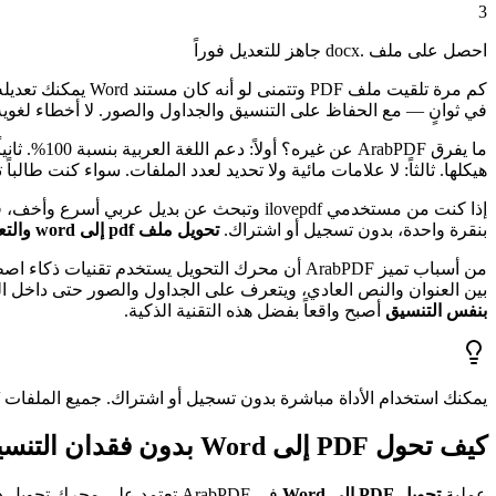
3
احصل على ملف .docx جاهز للتعديل فوراً
كم مرة تلقيت ملف PDF وتتمنى لو أنه كان مستند Word يمكنك تعديله بسهولة؟ هذه اللحظة المحبطة انتهت.
في ثوانٍ — مع الحفاظ على التنسيق والجداول والصور. لا أخطاء لغوية، لا 
ما يفرق ArabPDF عن غيره؟ أولاً: دعم اللغة العربية بنسبة 100%. ثانياً:
هيكلها. ثالثاً: لا علامات مائية ولا تحديد لعدد الملفات. سواء كنت طالبا
إذا كنت من مستخدمي ilovepdf وتبحث عن بديل عربي أسرع وأخف، فأنت وجدته. أداة
بنقرة واحدة، بدون تسجيل أو اشتراك.
تحويل ملف pdf إلى word والتعديل عليها
من أسباب تميز ArabPDF أن محرك التحويل يستخدم تقنيات ذكاء اصطناعي متقدمة لتحليل بنية ملفك بدقة. هذا يعني أن
بين العنوان والنص العادي، ويتعرف على الجداول والصور حتى داخل الملفات المعقدة. النتيجة؟ مستند Word يبدو وكأنه كُتب
بنفس التنسيق
أصبح واقعاً بفضل هذه التقنية الذكية.
يمكنك استخدام الأداة مباشرة بدون تسجيل أو اشتراك. جميع الملفات تُحذ
كيف تحول PDF إلى Word بدون فقدان التنسيق؟
عملية
تحويل PDF إلى Word