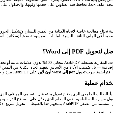
بصيغة Word مع الحفاظ على أقرب تطابق ممكن للتنسيق الأصلي. النتيجة: ملف docx تحافظ في
عربي يقدم نفس الجودة دون تعقيدات. المقارنة بسيطة
ضافية — بل صُممت الأداة من الأساس لتفهم اتجاه الكتابة من اليمين 
تحويل pdf إلى word اون لاين
على ArabPDF مرة واحدة وستعرف الفرق.
صول من رسالته العلمية. حتى المعلم الذي يعدّل على المناهج الدراسية 
ضبط — تحويل سريع، دقيق، ومجاني.