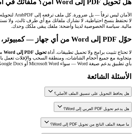
هل تحويل PDF إلى Word آمن؟ ملفاتك في أمان كامل مع ArabPDF
الأمان ليس ترفاً — بل ضرورة. كل ملف ترفعه إلى ArabPDF لتحويله من
لا نحتفظ بنسخ احتياطية، لا نشارك ملفاتك مع أي طرف ثالث، ولا نست
مالية. سياسة الخصوصية لدينا واضحة: ملفك يبقى ملكك وحدك.
حوّل PDF إلى Word من أي جهاز — كمبيوتر، موبايل، أو تابلت
لا تحتاج تثبيت برامج ولا تحميل تطبيقات. أداة
تحويل PDF إلى Word
بأي تطبيق يدعم صيغة Word — سواء Microsoft Word أو Google Docs أو WPS Office أو LibreOffice.
الأسئلة الشائعة
هل يحافظ التحويل على تنسيق الملف الأصلي؟
هل يدعم تحويل PDF العربي إلى Word؟
ما صيغة الملف الناتج من تحويل PDF إلى Word؟