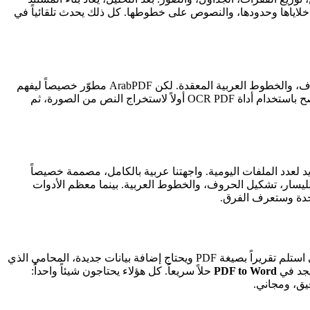
ه العناوين على حجمها ولونها، والجداول على خلاياها وحدودها، والنصوص على خطوطها. كل ذلك يحدث تلقائياً في
ليس سهلاً لكل الأدوات — فالنصوص العربية تحتاج معالجة خاصة لاتجاه الكتابة من اليمين لليسار، وتشكيل الحروف، والخطوط العربية المعقدة. لكن ArabPDF مطوّر خصيصاً ليفهم
العربية: الحروف تبقى متصلة، التشكيل لا يتطاير، واتجاه الكتابة يظل صحيحاً في الملف الناتج. بالنسبة للملفات الممسوحة ضوئياً (سكانر)، أنصح باستخدام أداة OCR PDF أولاً لاستخراج النص من الصورة، ثم
: ArabPDF مجاني 100% بدون علامات مائية أو تحديد لعدد الملفات اليومية. واجهتنا عربية بالكامل، مصممة خصيصاً
لليسار، تشكيل الحروف، والخطوط العربية. بينما معظم الأدوات
تخدم فئات كثيرة من المستخدمين يومياً. الطالب الجامعي الذي يحتاج تعديل بحثه قبل التسليم، الموظف الذي استلم تقريراً بصيغة PDF ويحتاج إضافة بيانات جديدة، المحامي الذي
يجد في
PDF to Word
حلاً سريعاً. كل هؤلاء يحتاجون شيئاً واحداً: