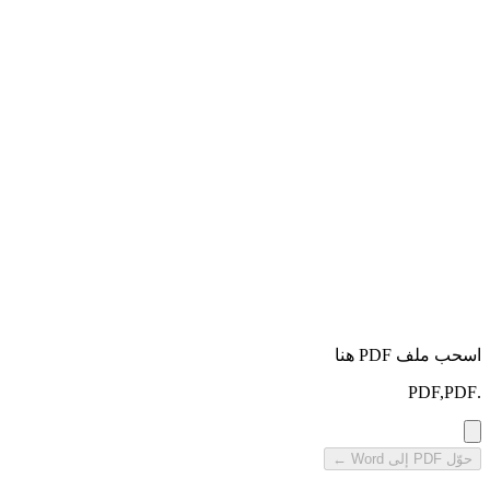
اسحب ملف PDF هنا
.PDF,PDF
حوّل PDF إلى Word ←