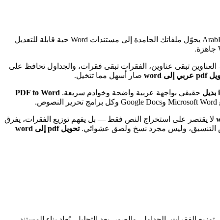
من ArabPDF يحوّل ملفاتك الجامدة إلى مستندات Word حية قابلة للتعديل
العناوين تبقى عناوين، الفقرات تبقى فقرات، والجداول تحافظ على
 عربي إلى word
صار أسهل مما تتخيل.
حقيقي بواجهة عربية واضحة وخوادم سريعة.
PDF to Word
لا يقتصر على استخراج النص فقط — بل يفهم توزيع الفقرات، يفرق
تحويل pdf إلى word
 على الخطوط، أحجام العناوين، توزيع الفقرات، الجداول، والصور. بعد التحليل، يُعاد بناء المستند