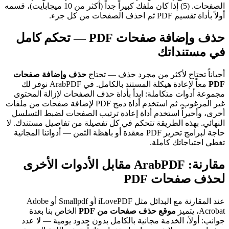
الصفحات. (5) إذا كان ملفك كبيراً جداً (أكثر من 10 ميجابايت)، قسمه
أولاً بأداة تقسيم PDF ثم احذف الصفحات من كل جزء.
حذف وإضافة صفحات PDF — تحكم كامل
في مستنداتك
أحياناً تحتاج لأكثر من مجرد حذف — تحتاج
حذف وإضافة صفحات
PDF
معاً لإعادة هيكلة المستند بالكامل. في ArabPDF نوفر لك
مجموعة أدوات متكاملة: ابدأ بأداة حذف الصفحات لإزالة المحتوى
غير المرغوب، ثم استخدم أداة دمج PDF لإضافة صفحات من ملفات
أخرى، وأخيراً استخدم أداة إعادة ترتيب الصفحات لضبط التسلسل
النهائي. بهذه الطريقة تتحكم في كل تفصيلة من تفاصيل مستندك. لا
حاجة لبرامج تحرير PDF معقدة أو باهظة الثمن — أدواتنا المجانية
تغطي احتياجاتك كاملة.
مقارنة: ArabPDF مقابل الأدوات الأخرى
لحذف صفحات PDF
عند المقارنة مع البدائل مثل iLovePDF أو Smallpdf أو Adobe
Acrobat، يتميز
موقع حذف صفحات من PDF
الخاص بنا بعدة
جوانب: أولاً، الخدمة مجانية بالكامل بدون حدود يومية — لا عدد