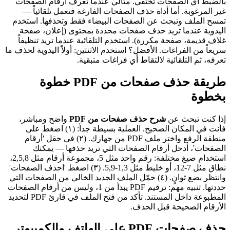
بالضبط أي الصفحات تختفي. مثالي عندما تعرف أرقام الصفحات
غير المرغوبة. أما أداة حذف الصفحات الفارغة فتعمل تلقائياً —
تمسح الملف وتبحث عن الصفحات البيضاء فقط وتحذفها. استخدم
اليدوية عندما تريد حذف صفحات محددة بمحتوى (إعلان، صفحة
غلاف قديمة، صفحة مكررة). استخدم التلقائية عندما تريد تنظيفاً
سريعاً من الفراغات. الأفضل؟ استخدم الاثنتين: أولاً اليدوية لحذف ما
تعرفه، ثم التلقائية لالتقاط أي فراغات متبقية.
طريقة حذف صفحات من PDF خطوة
بخطوة
إذا كنت تبحث عن
شرح حذف صفحات من PDF
واضح ومباشر،
فأنت في المكان الصحيح. العملية بسيطة جداً: (١) اضغط على
منطقة الرفع واختر ملف PDF من جهازك. (٢) في حقل 'أرقام
الصفحات'، أدخل أرقام الصفحات التي تريد حذفها — يمكنك
استخدام صيغ مختلفة: رقم واحد مثل 5، مجموعة أرقام مثل 2,5,8،
نطاق مثل 7-12، أو خليط مثل 1,3-5,9. (٣) اضغط 'احذف الصفحات'
وانتظر بضع ثوانٍ. (٤) حمّل الملف الجديد الخالي من الصفحات التي
حددتها. تنبيه مهم: ترقيم PDF يبدأ من 1، وليس من أرقام الصفحات
المطبوعة داخل المستند. تأكد من فتح الملف في قارئ PDF لتحديد
الأرقام الصحيحة قبل الحذف.
حذف صفحات PDF على الهاتف والكمبيوتر