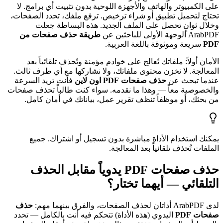
على الكمبيوتر والهاتف والأجهزة اللوحية بدون تثبيت أي برامج. لا
تحتاج لتحميل تطبيق أو شراء ترخيص. ترفع ملفك، تحدد الصفحات،
وخلال ثوانٍ تحصل على الملف الجديد. هذه البساطة جعلت
ArabPDF الوجهة الأولى للباحثين عن
طريقة حذف صفحات من
PDF
سريعة وموثوقة باللغة العربية.
الأمان أولاً: ملفاتك تُعالج على خوادم مؤمنة وتُحذف تلقائياً بعد
المعالجة. لا نخزن محتوى ملفاتك، ولا نشاركها مع أي طرف ثالث.
عندما تبحث عن
حذف صفحات PDF اون لاين
فأنت تريد السرعة
والخصوصية معاً — وهذا ما نقدمه. سواء كنت طالباً تحذف صفحات
من بحثك، أو موظفاً تنظف تقرير عمل، بياناتك في أمان كامل.
يمكنك استخدام الأداة مباشرة بدون تسجيل أو اشتراك. جميع
الملفات تُحذف تلقائياً بعد المعالجة.
حذف صفحات PDF يدوياً مقابل الحذف
التلقائي — أيهما تختار؟
لدى ArabPDF أداتان لحذف الصفحات، والفرق بينهما مهم:
حذف
صفحات PDF
اليدوي (هذه الأداة) تتحكم فيه أنت بالكامل — تحدد