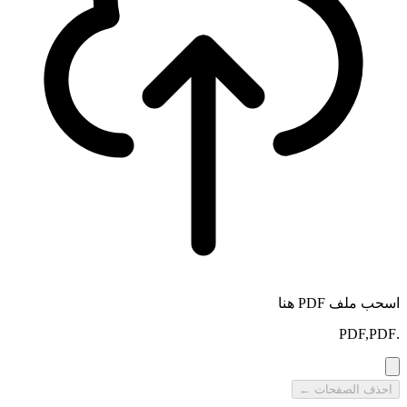
اسحب ملف PDF هنا
.PDF,PDF
احذف الصفحات ←