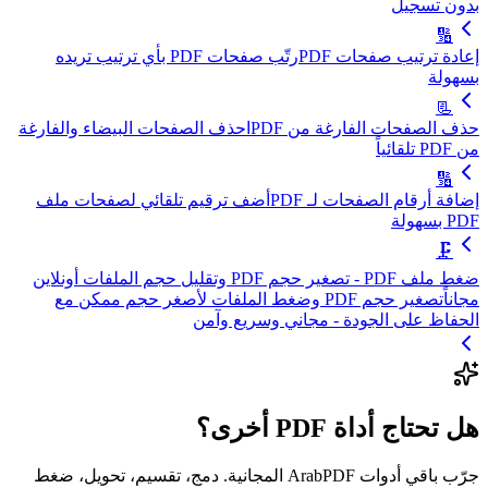
بدون تسجيل
🔢
إعادة ترتيب صفحات PDF
رتّب صفحات PDF بأي ترتيب تريده
بسهولة
📃
حذف الصفحات الفارغة من PDF
احذف الصفحات البيضاء والفارغة
من PDF تلقائياً
🔢
إضافة أرقام الصفحات لـ PDF
أضف ترقيم تلقائي لصفحات ملف
PDF بسهولة
🗜️
ضغط ملف PDF - تصغير حجم PDF وتقليل حجم الملفات أونلاين
مجاناً
تصغير حجم PDF وضغط الملفات لأصغر حجم ممكن مع
الحفاظ على الجودة - مجاني وسريع وآمن
هل تحتاج أداة PDF أخرى؟
جرّب باقي أدوات ArabPDF المجانية. دمج، تقسيم، تحويل، ضغط