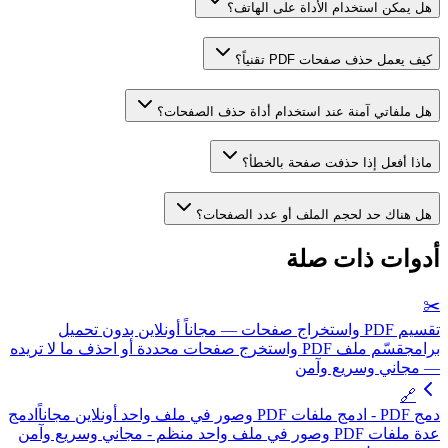
هل يمكن استخدام الأداة على الهاتف؟
كيف يعمل حذف صفحات PDF تقنياً؟
هل ملفاتي آمنة عند استخدام أداة حذف الصفحات؟
ماذا أفعل إذا حذفت صفحة بالخطأ؟
هل هناك حد لحجم الملف أو عدد الصفحات؟
أدوات ذات صلة
✂️
تقسيم PDF واستخراج صفحات — مجاناً أونلاين بدون تحميل
برامج
قسّم ملف PDF واستخرج صفحات محددة أو احذف ما لا تريده
— مجاني وسريع وآمن
🔗
دمج PDF - ادمج ملفات PDF وصور في ملف واحد أونلاين مجاناً
ادمج
عدة ملفات PDF وصور في ملف واحد منظم - مجاني وسريع وآمن