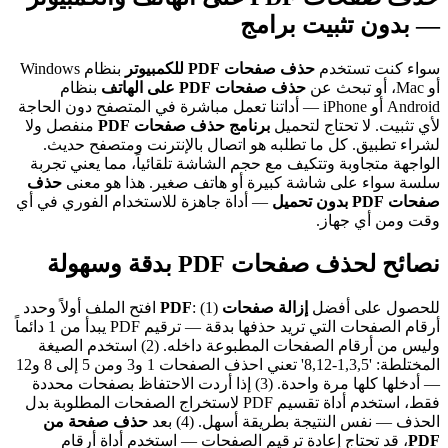
— بدون تثبيت برامج
سواء كنت تستخدم
حذف صفحات PDF للكمبيوتر
بنظام Windows
أو Mac، أو تبحث عن
حذف صفحات PDF على الهاتف
بنظام
Android أو iPhone — أداتنا تعمل مباشرة في المتصفح دون الحاجة
لأي تثبيت. لا تحتاج لتحميل
برنامج حذف صفحات PDF
منفصل ولا
لشراء تطبيق. كل ما تطلبه هو اتصال بالإنترنت ومتصفح حديث.
الواجهة متجاوبة وتتكيف مع حجم الشاشة تلقائياً، مما يعني تجربة
سلسة سواء على شاشة كبيرة أو هاتف صغير. هذا هو معنى
حذف
صفحات PDF بدون تحميل
— أداة جاهزة للاستخدام الفوري في أي
وقت ومن أي جهاز.
نصائح لحذف صفحات PDF بدقة وسهولة
للحصول على أفضل
إزالة صفحات PDF
: (1) افتح الملف أولاً وحدد
أرقام الصفحات التي تريد حذفها بدقة — ترقيم PDF يبدأ من 1 دائماً
وليس من أرقام الصفحات المطبوعة داخله. (2) استخدم الصيغة
المختلطة: '1,3,5-8,12' تعني احذف الصفحات 1 و3 ومن 5 إلى 8 و12
— أدخلها كلها مرة واحدة. (3) إذا أردت الاحتفاظ بصفحات محددة
فقط، استخدم أداة تقسيم PDF لاستخراج الصفحات المطلوبة بدل
الحذف — نفس النتيجة بطريقة أسهل. (4) بعد
حذف صفحة من
PDF
، قد تحتاج إعادة ترقيم الصفحات — استخدم أداة أرقام