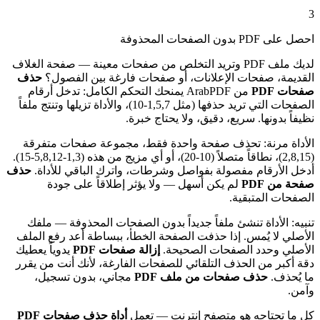
3
احصل على PDF بدون الصفحات المحذوفة
لديك ملف PDF وتريد التخلص من صفحات معينة — صفحة الغلاف
القديمة، صفحات الإعلانات، أو صفحات فارغة بين الفصول؟
حذف
صفحات PDF
من ArabPDF يمنحك التحكم الكامل: تدخل أرقام
الصفحات التي تريد حذفها (مثل 1,5,7-10)، والأداة تزيلها وتنتج ملفاً
نظيفاً بدونها. سريع، دقيق، ولا يحتاج خبرة.
الأداة مرنة: تحذف صفحة واحدة فقط، مجموعة صفحات متفرقة
(2,8,15)، نطاقاً متصلاً (10-20)، أو أي مزيج من هذه (1,3-5,8,12-15).
أدخل الأرقام مفصولة بفواصل وشرطات، واترك الباقي للأداة.
حذف
صفحة من PDF
لم يكن أسهل — ولا يؤثر إطلاقاً على جودة
الصفحات المتبقية.
تنبيه: الأداة تنشئ ملفاً جديداً بدون الصفحات المحذوفة — ملفك
الأصلي لا يُمس. إذا حذفت الصفحة الخطأ، ببساطة أعد رفع الملف
الأصلي وحدد الصفحات الصحيحة.
إزالة صفحات PDF
يدوياً يعطيك
دقة أكبر من الحذف التلقائي للصفحات الفارغة، لأنك أنت من يقرر
ما يُحذف.
حذف صفحات من ملف PDF
مجاني، بدون تسجيل،
وآمن.
كل ما تحتاجه هو متصفح إنترنت — تعمل
أداة حذف صفحات PDF