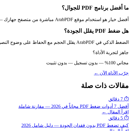
ما أفضل برنامج PDF للجوال؟
أفضل خيار هو استخدام موقع ArabPDF مباشرة من متصفح جهازك — لا يحتاج تطبيقاً ويعمل على iPhone وAndroid.
هل ضغط PDF يقلل الجودة؟
الضغط الذكي في ArabPDF يقلل الحجم مع الحفاظ على وضوح النصوص. الصور قد تنخفض جودتها قليلاً للملفات التي تحتوي صوراً عالية الدقة.
جاهز لتجربة الأداة؟
مجاني 100% — بدون تسجيل — بدون تثبيت
جرّب الأداة الآن ←
مقالات ذات صلة
⏱
7 دقائق
أفضل 7 أدوات ضغط PDF مجاناً في 2026 — مقارنة شاملة
اقرأ المقال ←
⏱
5 دقائق
كيف تضغط PDF بدون فقدان الجودة — دليل شامل 2026
اقرأ المقال ←