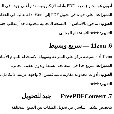
أدوبي هو مخترع صيغة PDF وأداته الإلكترونية تقدم أعلى جودة في التحويل والمعالجة، لكنها مدفوعة بالأساس.
المميزات:
أعلى جودة في تحويل PDF إلى Word، دقة عالية في الحفاظ على التنسيق، موثوقية عالية.
العيوب:
مدفوع بالأساس — النسخة المجانية محدودة جداً. يتطلب حساباً في Adobe. غالي للمستخد
التقييم: ⭐⭐⭐ للاستخدام المجاني
6. 11zon — سريع وبسيط
11zon أداة بسيطة تركز على السرعة وسهولة الاستخدام للمهام الأساسية.
المميزات:
سريع جداً في المعالجة، بسيط وبدون تعقيد، مجاني.
العيوب:
أدوات محدودة مقارنة بالمنافسين، لا واجهة عربية، لا تكامل م
التقييم: ⭐⭐⭐
7. FreePDFConvert — جيد للتحويل
يتخصص بشكل أساسي في تحويل الملفات بين الصيغ المختلفة.