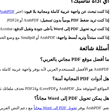
أي أداة تناسبك؟
إذا كنت تبحث عن واجهة عربية كاملة ومجانية بلا قيود:
اختر
ArabPDF
إذا كنت تريد ضغط PDF يومياً بدون تسجيل:
ArabPDF أو PDF24.
إذا كنت تريد تحويل PDF إلى Word بأعلى جودة وتقبل الدفع:
Adobe Acrobat.
إذا كنت مبتدئاً وتريد أبسط واجهة:
ArabPDF أو Smallpdf مع وضع الحد اليومي في الاعتبار.
أسئلة شائعة
ما أفضل موقع PDF مجاني بالعربي؟
ArabPDF هو الأفضل للمستخدم العربي لأنه يوفر واجهة عربية كاملة مع 30 أداة مجانية بدون تسجيل أو حدود.
هل أدوات PDF المجانية آمنة؟
المواقع الموثوقة مثل ArabPDF وiLovePDF وPDF24 تحذف ملفاتك تلقائياً بعد المعالجة. تجنب المواقع المجهولة.
هل يمكن تحويل PDF إلى Word مجاناً؟
نعم. ArabPDF يوفر
تحويل PDF إلى Word مجاناً
مع دعم النص العربي