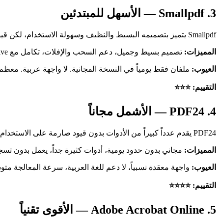
3. Smallpdf — الأسهل للمبتدئين
Smallpdf يتميز بتصميمه البسيط والنظيف وسهولة الاستخدام، لكن قيوده المجانية الصارمة تحدّ من فائدته للاستخدام اليومي.
المميزات:
تصميم بسيط وجميل، دعم السحب والإفلات، تكامل مع Google Drive وDropbox.
العيوب:
ملفان فقط يومياً في النسخة المجانية. لا واجهة عربية. معظ
التقييم: ⭐⭐⭐
4. PDF24 — الأشمل مجاناً
PDF24 يقدم عدداً كبيراً من الأدوات بدون قيود صارمة على الاستخدام المجاني.
المميزات:
مجاني بدون حدود يومية، أدوات كثيرة جداً، يعمل بدون تسج
العيوب:
واجهة معقدة نسبياً، لا دعم للغة العربية، سرعة المعالجة مت
التقييم: ⭐⭐⭐⭐
5. Adobe Acrobat Online — الأقوى تقنياً