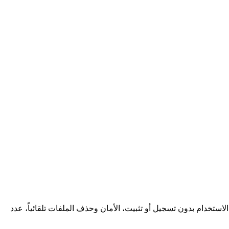
يير التي اعتمدنا عليها: المجانية الكاملة بدون حدود يومية أو اشتراك مخفي، دعم اللغة العربية مع واجهة RTL، سهولة الاستخدام بدون تسجيل أو تثبيت، الأمان وحذف الملفات تلقائياً، عدد