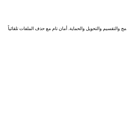
أصيلة. مجاني 100% بدون تسجيل أو حدود يومية. 30+ أداة تشمل الضغط والدمج والتقسيم والتحويل والحماية. أمان تام مع حذف الملفات تلقائياً